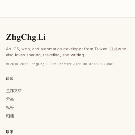
ZhgChg
.
Li
An iOS, web, and automation developer from Taiwan 🇹🇼 who
also loves sharing, traveling, and writing.
© 2018–2026 · ZhgChgLi · Site updated:
2026-08-07 12:35 +0800
阅读
全部文章
分类
标签
归档
联系