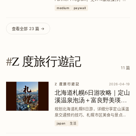
过付费会员资格轻松获利，解决过去地区
medium
paywall
限制问题，实现文章变现与持续创作的双
赢。
查看全部 23 篇 →
#
Z 度旅行遊記
11 篇
Z 度旅行遊記
2026-04-19
北海道札幌6日游攻略｜定山
溪温泉泡汤＋富良野美瑛点
灯一日游全记录
规划北海道札幌6日游，详细分享定山溪温
泉交通预约技巧、札幌市区美食与景点、
小樽水族馆体验，及KKday富良野精灵台
japan
生活
与美瑛青池点灯行程，助你轻松掌握交
通、住宿与行程安排，打造无忧冬季北海