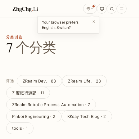
ZhgChg
.
Li
×
Your browser prefers
English. Switch?
分类浏览
7
个分类
ZRealm Dev. · 83
ZRealm Life. · 23
筛选
Z 度旅行遊記 · 11
ZRealm Robotic Process Automation · 7
Pinkoi Engineering · 2
KKday Tech Blog · 2
tools · 1