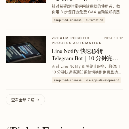
串接 Telegram Bot
针对希望即时掌握网站数据的使用者，教
你用 3 步骤打造免费 GA4 自动通知机器
人，结合 Google Apps Script 与
simplified-chinese
automation
Telegram Bot，定时推送近 7 天流量与热
门页面，减少人工查询时间，提升数据监
控效率。
ZREALM ROBOTIC
2024-10-12
PROCESS AUTOMATION
Line Notify 快速移转
Telegram Bot｜10 分钟完成
个人通知服务切换
面对 Line Notify 即将终止服务，教你用
10 分钟快速将通知系统切换到免费且功能
更强大的 Telegram Bot，实现多群组分
simplified-chinese
ios-app-development
类、丰富讯息格式与互动指令，提升通知
管理效率与使用体验。
查看全部 7 篇 →