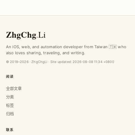
ZhgChg
.
Li
An iOS, web, and automation developer from Taiwan 🇹🇼 who
also loves sharing, traveling, and writing.
© 2018–2026 · ZhgChgLi · Site updated:
2026-08-08 11:34 +0800
阅读
全部文章
分类
标签
归档
联系