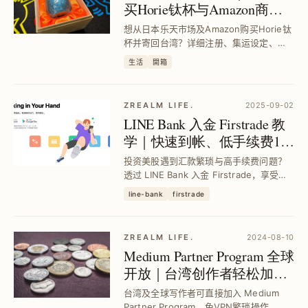
买Horie钛杯与Amazon商品
寄送台湾全攻略
想从日本乐天市场及Amazon购买Horie钛
杯并寄回台湾？详细注册、集运设定、运
费计算与禁运品说明，实测最快4天收货，
生活
開箱
运费省钱技巧一次掌握，轻松避开购物与
物流风险。
ZREALM LIFE.
2025-09-02
LINE Bank 入金 Firstrade 教
学｜快速到帐、低手续费150
元、帐户升级与手续费补助
投资美股遇到汇款繁琐与高手续费问题？
申请全攻略
透过 LINE Bank 入金 Firstrade，享受手
续费只要150元、快速到帐，搭配帐户升级
line-bank
firstrade
与约定转帐设定，还能申请每月最高25美
元手续费补助，让海外汇款更省时省钱，
轻松开启美股投资之路。
ZREALM LIFE.
2024-08-10
Medium Partner Program 全球
开放｜台湾创作者轻松加入
赚取文章收益
台湾及全球写作者可直接加入 Medium
Partner Program，免VPN繁琐操作，透