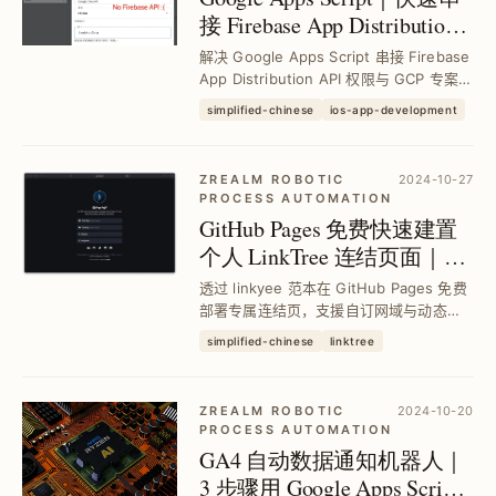
接 Firebase App Distribution
API 教学与进阶设定
解决 Google Apps Script 串接 Firebase
App Distribution API 权限与 GCP 专案设
定问题，掌握 OAuthScopes、进阶服务
simplified-chinese
ios-app-development
启用步骤，10 行程式码轻松完成下载连结
整合，提升 CI...
ZREALM ROBOTIC
2024-10-27
PROCESS AUTOMATION
GitHub Pages 免费快速建置
个人 LinkTree 连结页面｜
linkyee 开源模板教学
透过 linkyee 范本在 GitHub Pages 免费
部署专属连结页，支援自订网域与动态追
踪数据，免广告且可客制化样式，几步骤
simplified-chinese
linktree
完成快速上线，提升个人品牌曝光与连结
管理效率。
ZREALM ROBOTIC
2024-10-20
PROCESS AUTOMATION
GA4 自动数据通知机器人｜
3 步骤用 Google Apps Script