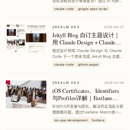
发
动化流程却苦于串接复杂？透过 AI Agent
直接从零开发，3 小时内完成高准确度专
claude-code
google-apps-script
案，实现个人桌面 Dashboard 串接天气、
行事历与倒数日资料，提升开发效率与稳
定性。
ZREALM DEV.
2026-04-27
Jekyll Blog 自订主题设计｜
用 Claude Design + Claude
Code 快速打造专属风格
程式设计师用 Claude Design 与 Claude
Code 于一个周末完成 Jekyll Blog 主题重
设，解决找不到理想主题的痛点，成功打
claude-code
github-pages
造专属风格且支援 RWD 与 SEO，部署于
免费可靠的 GitHub Pages，...
ZREALM DEV.
2026-01-04
iOS Certificates、Identifiers
与Profiles详解｜Fastlane
Match统一管理凭证与CI/CD
针对iOS开发者与团队，解决凭证混乱与管
整合实战
理困难问题，透过Fastlane Match统一管
理Certificates、Profiles并安全同步至Git
ios-app-development
fastlane
私有库，搭配GitHub Actions实现CI/CD
自动化，提升开发效率与凭证安全性。