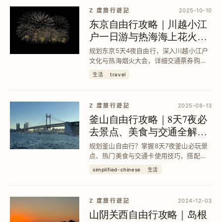
道旅游。
Z 度旅行遊記
2025-10-10
东京自由行攻略｜川越小江
户一日游与热海海上花火大
会全纪录
规划东京5天4夜自由行，深入川越小江户
文化与热海烟火大会，详细交通票券购
买、必访景点与美食推荐，助你避开人
生活
travel
潮、掌握行程节奏，享受无忧旅游体验。
Z 度旅行遊記
2025-08-13
釜山自由行攻略｜8天7夜必
去景点、美食与交通全解析
｜釜山通行证省钱秘诀
规划釜山自由行？掌握8天7夜釜山必玩景
点、热门美食与交通卡使用技巧，搭配釜
山通行证节省旅费，享受顺畅交通与深度
simplified-chinese
生活
体验，让你的釜山行程更高效精彩。
Z 度旅行遊記
2024-12-03
山阴关西自由行攻略｜岛根