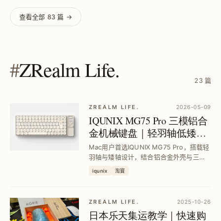
查看全部 83 篇 →
#
ZRealm Life.
23 篇
ZREALM LIFE.
2026-05-09
IQUNIX MG75 Pro 三模铝合
金机械键盘｜轻羽轴低矮轴
设计，MacOS 完美支援
Mac用户首选IQUNIX MG75 Pro，搭载轻
羽轴与矮轴设计，结合铝合金外壳与三模
连接，提供安静且有手感的打字体验，解
iqunix
淘寶
决巧控键盘手感不足问题，轻松提升工作
效率与舒适度。
ZREALM LIFE.
2025-10-26
日本乐天集运教学｜快速购