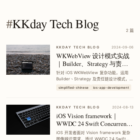
与团队协...
#
KKday Tech Blog
2 篇
KKDAY TECH BLOG
2024-09-06
WKWebView 设计模式实战
｜Builder、Strategy 与责任
链模式最佳应用技巧
针对 iOS WKWebView 复杂功能，运用
Builder、Strategy 及责任链设计模式，有
效解决初始化混乱、流程判断复杂及讯息
simplified-chinese
ios-app-development
处理分散问题，提升程式码维护性与扩充
性，并实现模组化与可复用的架构设计。
KKDAY TECH BLOG
2024-08-13
iOS Vision framework｜
WWDC 24 Swift Concurrency
与新 API 深度解析与实作指
iOS 开发者面对 Vision framework 复杂
南
图像辨识需求，透过 WWDC 24 Swift