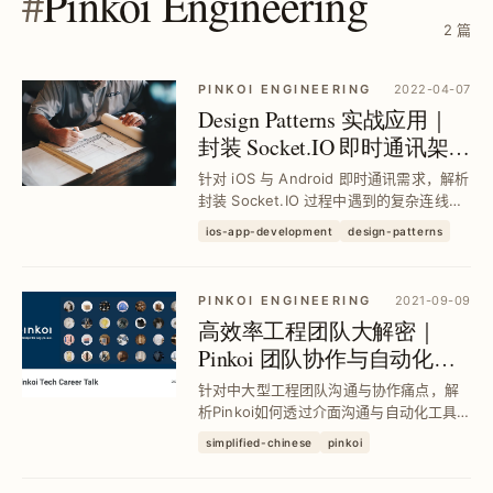
#
Pinkoi Engineering
2 篇
PINKOI ENGINEERING
2022-04-07
Design Patterns 实战应用｜
封装 Socket.IO 即时通讯架构
与七大设计模式解析
针对 iOS 与 Android 即时通讯需求，解析
封装 Socket.IO 过程中遇到的复杂连线管
理与跨平台挑战，透过七大设计模式优化
ios-app-development
design-patterns
连线复用、离线事件缓存与状态管理，提
升系统稳定性与扩充性，助你打造高效且
易维护的双向通讯架构。
PINKOI ENGINEERING
2021-09-09
高效率工程团队大解密｜
Pinkoi 团队协作与自动化实
践提升工作效率
针对中大型工程团队沟通与协作痛点，解
析Pinkoi如何透过介面沟通与自动化工具
（如Slack Workflow、Github Action、
simplified-chinese
pinkoi
Fastlane）减少重复工作与无效沟通，成
功节省超过5,000小时工作时间，提高产能