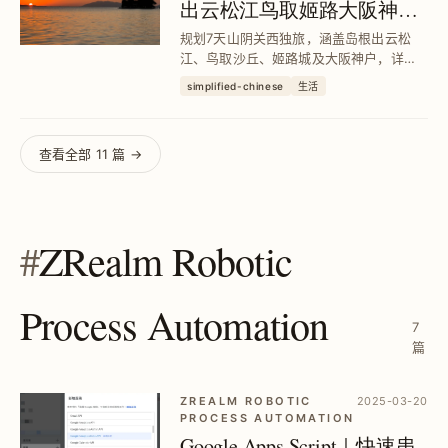
出云松江鸟取姬路大阪神户7
日独旅全记录
规划7天山阴关西独旅，涵盖岛根出云松
江、鸟取沙丘、姬路城及大阪神户，详细
交通、JR Pass使用与住宿分享，解决行程
simplified-chinese
生活
紧凑与交通难题，助你轻松踩点千公里经
典景点。
查看全部 11 篇 →
#
ZRealm Robotic
Process Automation
7
篇
ZREALM ROBOTIC
2025-03-20
PROCESS AUTOMATION
Google Apps Script｜快速串