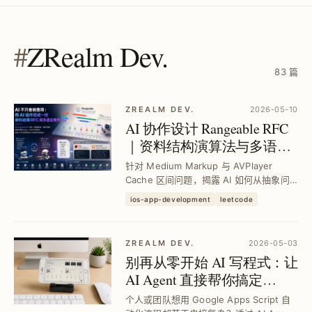
#
ZRealm Dev.
83 篇
ZREALM DEV.
2026-05-10
AI 协作设计 Rangeable RFC
｜资料结构演算法与多语言
实作详解
针对 Medium Markup 与 AVPlayer
Cache 区间问题，揭露 AI 如何从抽象问
题、演算法选型到 Ruby、Swift 等多语言
ios-app-development
leetcode
实作 Rangeable RFC，带来最高效区间合
并与查询解决方案，令 Markdo...
ZREALM DEV.
2026-05-03
别再从零开始 AI 写程式：让
AI Agent 直接帮你搞定
Google Apps Script 串接与开
个人或团队想用 Google Apps Script 自