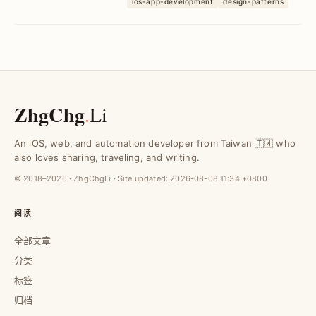
ios-app-development
design-patterns
资料来源与操作器，提升程式码品质与维
护效率。
ZhgChg
.
Li
An iOS, web, and automation developer from Taiwan 🇹🇼 who
also loves sharing, traveling, and writing.
© 2018–2026 · ZhgChgLi · Site updated:
2026-08-08 11:34 +0800
阅读
全部文章
分类
标签
归档