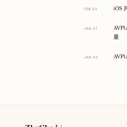
iO
FEB 02
AVPl
JAN 31
量
AVP
JAN 05