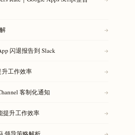
详解
→
App 闪退报告到 Slack
→
践提升工作效率
→
k Channel 客制化通知
→
力功能提升工作效率
→
与团队领导策略解析
→