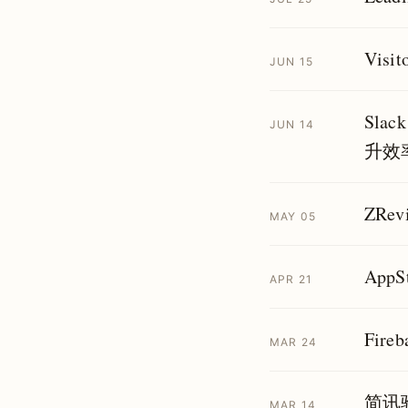
Vis
JUN 15
Sla
JUN 14
升效
ZRe
MAY 05
App
APR 21
Fir
MAR 24
简讯
MAR 14