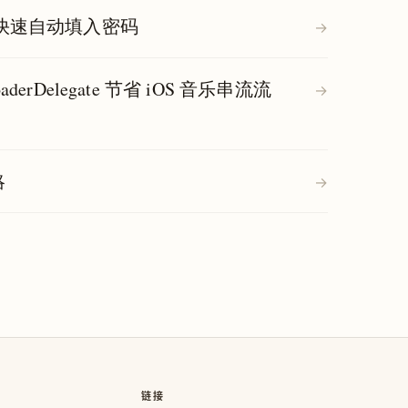
，快速自动填入密码
→
oaderDelegate 节省 iOS 音乐串流流
→
略
→
链接