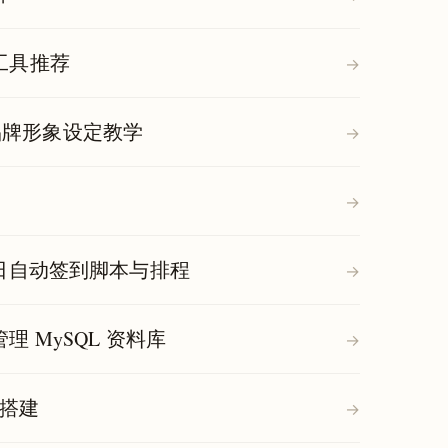
用工具推荐
→
y 与品牌形象设定教学
→
→
ot｜打造每日自动签到脚本与排程
→
 管理 MySQL 资料库
→
境搭建
→