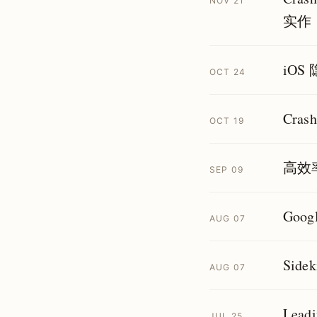
NOV 21
实作
iO
OCT 24
Cra
OCT 19
高效
SEP 09
Goog
AUG 07
Si
AUG 07
Lea
JUL 25