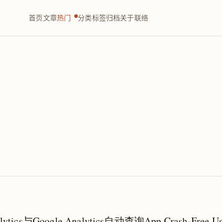
首页
文章
热门
分类
标签
归档
关于
联络
hlytics与Google Analytics自动查询App Crash-Free Us