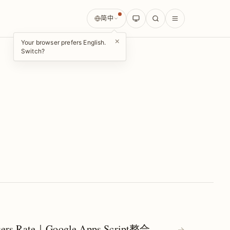
简中
×
Your browser prefers English.
Switch?
ers Rate｜Google Apps Script整合
→