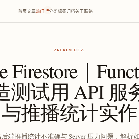
首页
文章
热门
分类
标签
归档
关于
联络
ZREALM DEV.
se Firestore｜Func
测试用 API 
与推播统计实作
端推播统计不准确与 Server 压力问题，解析如何运用