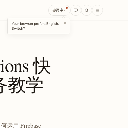
简中
×
Your browser prefers English.
Switch?
tions 快
服务教学
 Firebase