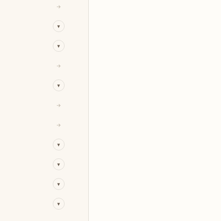
→
▾
▾
→
▾
→
→
▾
▾
▾
▾