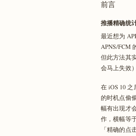
前言
推播精确统
最近想为 AP
APNS/F
但此方法其实
会马上失效）
在 iOS 10 
的时机点偷偷
幅有出现才会
作，横幅等
「精确的点