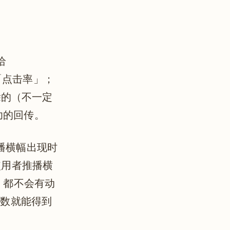
给
「点击率」；
除的（不一定
功的回传。
n 在推播横幅出现时
在使用者推播横
幅，都不会有动
击数就能得到