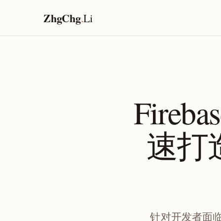
ZhgChg
.
Li
Fireba
速打造
针对开发者面临后