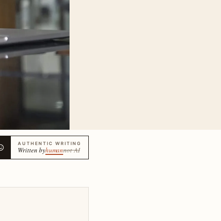
AUTHENTIC WRITING
Written by
human
not AI