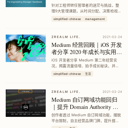
队领导策略解析
针对工程师转任管理者的迷茫与挑战，整
理9大管理课题，从时间分配、决策检视、
团队沟通到招募与扩充，提供具体方法与
simplified-chinese
management
工具，帮助提升管理效能与团队凝聚力，
实现带领团队成长与技术视野扩展的目
标。
ZREALM LIFE.
2021-02-24
Medium 经营回顾｜iOS 开发
者分享 2020 年成长与实用工
具推荐
iOS 开发者分享 Medium 第二年经营实
况，揭露流量倍增、拍手成长秘诀，并推
荐提升文章质感的 Chrome 扩充功能与备
simplified-chinese
生活
份策略，助你打造稳定且高效的内容平
台。
ZREALM LIFE.
2021-02-24
Medium 自订网域功能回归
｜提升 Domain Authority 与
品牌形象设定教学
创作者透过 Medium 自订网域功能，摆脱
平台限制，自主经营品牌门牌，提升搜寻
排名与流量权重，完整设定步骤与网域注