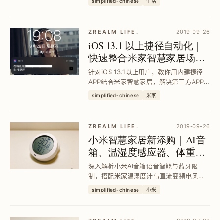
simplified-chinese
生活
自动化控制，提升居家空气品质与使用体
验。
ZREALM LIFE.
2019-09-26
iOS 13.1 以上捷径自动化｜
快速整合米家智慧家居场景
设定教学
针对iOS 13.1以上用户，教你用内建捷径
APP结合米家智慧家居，解决第三方APP
繁琐设定与GPS偏差问题，实现进出家门
simplified-chinese
米家
自动化通知与操作，提升生活便利度与智
能体验。
ZREALM LIFE.
2019-09-26
小米智慧家居新添购｜AI音
箱、温湿度感应器、体重计
与直流变频电风扇使用心得
深入解析小米AI音箱语音智能与蓝牙限
制，搭配米家温湿度计与直流变频电风扇
智慧连动，解决家居温湿控制与语音操控
simplified-chinese
小米
痛点，提升居家生活质感与便利性。