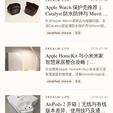
ZREALM LIFE.
2019-07-08
Apple Watch 保护壳推荐｜
Catalyst 防水防摔与 Muvit 轻
便耐冲击比较开箱
针对Apple Watch易碎边与碰撞问题，实
测Catalyst超轻薄防水保护壳与Muvit耐冲
击保护套，提供360°防护与便利拆装，解
simplified-chinese
生活
决贴保护贴频繁破损痛点，适合不同运动
与日常使用需求，提升手表耐用性与使用
安心感。
ZREALM LIFE.
2019-07-06
Apple HomeKit 与小米米家
智慧家居整合攻略｜
HomeBridge 串接设定与自动
针对想用Apple HomeKit与小米米家打造
化教学
智慧家庭的使用者，详解HomeBridge安
装与设定流程，解决不支援HomeKit装置
simplified-chinese
生活
整合难题，并示范如何利用捷径与IFTTT实
现GPS自动化，提升居家便利与安全性。
ZREALM LIFE.
2019-05-01
AirPods 2 开箱｜无线与有线
版本差异、使用技巧及通话