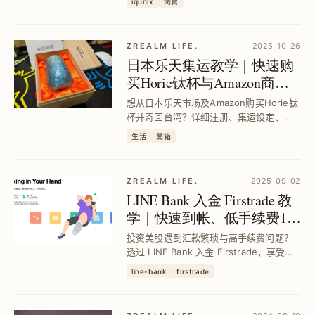
iqunix
淘寶
决巧控键盘手感不足问题，轻松提升工作
效率与舒适度。
ZREALM LIFE.
2025-10-26
日本乐天集运教学｜快速购
买Horie钛杯与Amazon商品
寄送台湾全攻略
想从日本乐天市场及Amazon购买Horie钛
杯并寄回台湾？详细注册、集运设定、运
费计算与禁运品说明，实测最快4天收货，
生活
開箱
运费省钱技巧一次掌握，轻松避开购物与
物流风险。
ZREALM LIFE.
2025-09-02
LINE Bank 入金 Firstrade 教
学｜快速到帐、低手续费150
元、帐户升级与手续费补助
投资美股遇到汇款繁琐与高手续费问题？
申请全攻略
透过 LINE Bank 入金 Firstrade，享受手
续费只要150元、快速到帐，搭配帐户升级
line-bank
firstrade
与约定转帐设定，还能申请每月最高25美
元手续费补助，让海外汇款更省时省钱，
轻松开启美股投资之路。