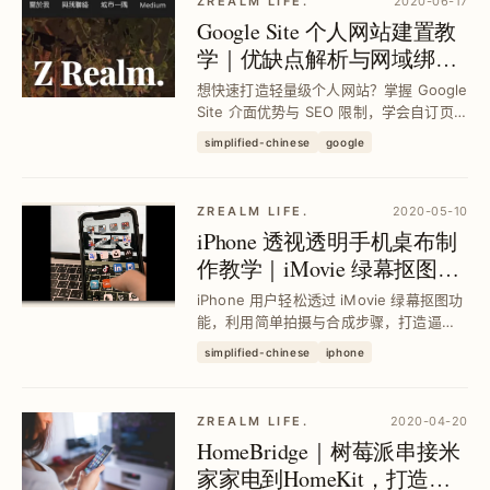
ZREALM LIFE.
2020-06-17
Google Site 个人网站建置教
学｜优缺点解析与网域绑定
设定全攻略
想快速打造轻量级个人网站？掌握 Google
Site 介面优势与 SEO 限制，学会自订页
面、绑定网域及串接 GA，解决嵌入程式码
simplified-chinese
google
与响应式设计痛点，轻松完成符合现代需
求的网站架设。
ZREALM LIFE.
2020-05-10
iPhone 透视透明手机桌布制
作教学｜iMovie 绿幕抠图快
速合成技巧
iPhone 用户轻松透过 iMovie 绿幕抠图功
能，利用简单拍摄与合成步骤，打造逼真
透视透明手机桌布，解决桌布无法真实透
simplified-chinese
iphone
视的困扰，提升手机个人化效果与趣味
性。
ZREALM LIFE.
2020-04-20
HomeBridge｜树莓派串接米
家家电到HomeKit，打造智