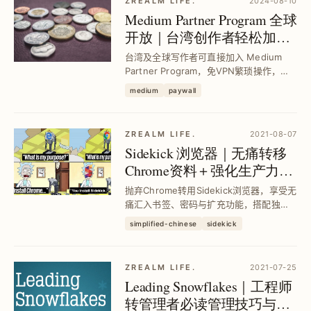
ZREALM LIFE.
2024-08-10
Medium Partner Program 全球
开放｜台湾创作者轻松加入
赚取文章收益
台湾及全球写作者可直接加入 Medium
Partner Program，免VPN繁琐操作，透
过付费会员资格轻松获利，解决过去地区
medium
paywall
限制问题，实现文章变现与持续创作的双
赢。
ZREALM LIFE.
2021-08-07
Sidekick 浏览器｜无痛转移
Chrome资料＋强化生产力功
能提升工作效率
抛弃Chrome转用Sidekick浏览器，享受无
痛汇入书签、密码与扩充功能，搭配独家
Application快速切换与分割视窗，提升生
simplified-chinese
sidekick
产力与记忆体管理，解决同步困扰，打造
高效工作流程。
ZREALM LIFE.
2021-07-25
Leading Snowflakes｜工程师
转管理者必读管理技巧与团