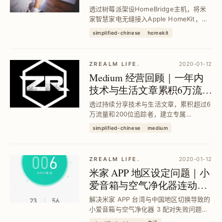
慧居家WFH环境
透过树莓派架设HomeBridge主机，将米
家智慧家电无缝接入Apple HomeKit，解
决多APP切换与反应慢问题，达成iPhone
simplified-chinese
homekit
一指控管家电、提升WFH居家舒适度与效
率。
ZREALM LIFE.
2020-01-12
Medium 经营回顾｜一年内
技术与生活文章累积6万流
量、200追踪者
透过持续分享技术与生活文章，累积超过6
万流量和200位追踪者，建立专属
Publication频道并打造品牌Logo，从零开
simplified-chinese
medium
始提升写作质量与社群互动，实现教学相
长与持续成长。
ZREALM LIFE.
2020-01-12
米家 APP 地区设定问题｜小
爱音箱与空气净化器连动攻
略
解决米家 APP 台湾与中国地区切换导致的
小爱音箱与空气净化器 3 配对失败问题，
掌握简体字命名技巧，实现智慧家电场景