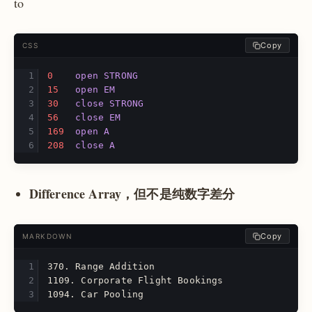
to
Copy
CSS
0
open
STRONG
15
open
EM
30
close
STRONG
56
close
EM
169
open
A
208
close
A
Difference Array，但不是纯数字差分
Copy
MARKDOWN
370.
 Range Addition
1109.
 Corporate Flight Bookings
1094.
 Car Pooling