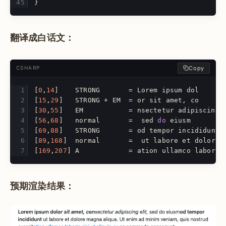
}
翻译成白话文：
Copy
CSHARP
[
0
,
14
]
STRONG
=
Lorem
ipsum
dol
[
15
,
29
]
STRONG
+
EM
=
or
sit
amet
,
co
[
30
,
55
]
EM
=
nsectetur
adipiscing
[
56
,
68
]
normal
=
sed
do
eiusm
[
69
,
88
]
STRONG
=
od
tempor
incididunt
[
89
,
168
]
normal
=
ut
labore
et
dolore
[
169
,
207
]
A
=
ation
ullamco
laboris
预期渲染结果：