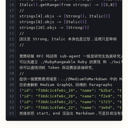
Italic
()
.getRange
(
from strings
)
 -> 
[{
3,8
}]
//
strings[4].objs -> 
[
Strong
()
, Italic
()]
strings[8].objs -> 
[
Italic
()]
strings[10].objs -> 
[
Strong
()]
//
請注意 Strong, Italic 本身也是泛型，這裡只是舉例
//
實際研擬 RFC 時請用 sub-agent 一個是研究生負責研究人
可以先建立 ./RubyRangeable Ruby 的實現 和 ./SwiftR
你可以盡情消耗 Token 與花費資源做研究。
//
提供一個實際應用場景：../ZMediumToMarkdown 中的 Marku
目前會解析 Medium GraphQL 回傳的 Paragraphs
{
"id"
: 
"f30dc1c4fe6c_19"
, 
"name"
: 
"b2ba"
, 
"typ
{
"id"
: 
"f30dc1c4fe6c_20"
, 
"name"
: 
"f2e8"
, 
"typ
{
"id"
: 
"f30dc1c4fe6c_21"
, 
"name"
: 
"1725"
, 
"typ
{
"id"
: 
"f30dc1c4fe6c_22"
, 
"name"
: 
"3e9d"
, 
"typ
然後依照 start, end 渲染出 Markdown，可是目前沒