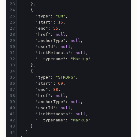
},
{
"type"
:
"EM"
,
"start"
:
15
,
"end"
:
55
,
"href"
:
null
,
"anchorType"
:
null
,
"userId"
:
null
,
"linkMetadata"
:
null
,
"__typename"
:
"Markup"
},
{
"type"
:
"STRONG"
,
"start"
:
69
,
"end"
:
88
,
"href"
:
null
,
"anchorType"
:
null
,
"userId"
:
null
,
"linkMetadata"
:
null
,
"__typename"
:
"Markup"
}
]