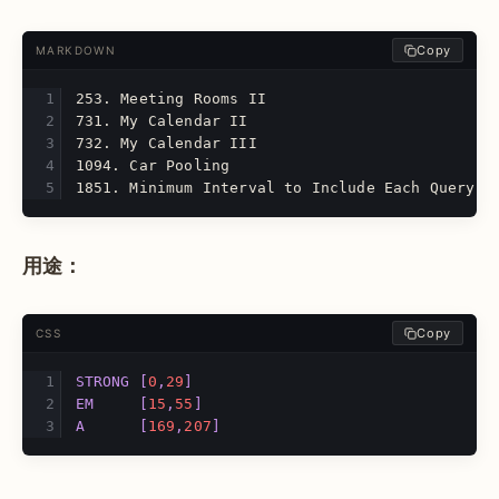
Copy
MARKDOWN
253.
 Meeting Rooms II
731.
 My Calendar II
732.
 My Calendar III
1094.
 Car Pooling
1851.
 Minimum Interval to Include Each Query
用途：
Copy
CSS
STRONG
[
0
,
29
]
EM
[
15
,
55
]
A
[
169
,
207
]