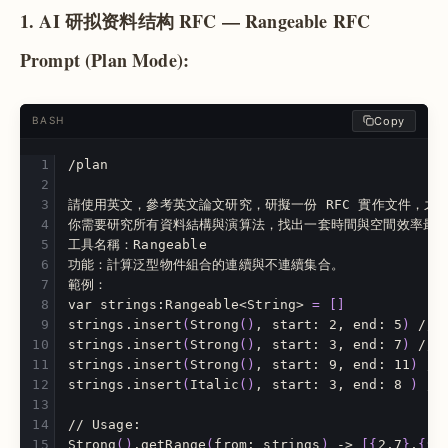
1. AI 研拟资料结构 RFC — Rangeable RFC
Prompt (Plan Mode):
Copy
BASH
/plan
請使用英文，參考英文論文研究，研擬一份 RFC 實作文件，之
你需要研究所有資料結構與演算法，找出一套時間與空間效率最
工具名稱：Rangeable
功能：計算泛型物件組合的連續與不連續集合。
範例：
var strings:Rangeable<String> 
=
[]
strings.insert
(
Strong
()
, start: 2, end: 5
)
 // 
strings.insert
(
Strong
()
, start: 3, end: 7
)
 // 
strings.insert
(
Strong
()
, start: 9, end: 11
)
 //
strings.insert
(
Italic
()
, start: 3, end: 8 
)
 //
// Usage:
Strong
()
.getRange
(
from: strings
)
 -> 
[{
2,7
}
,
{
9-