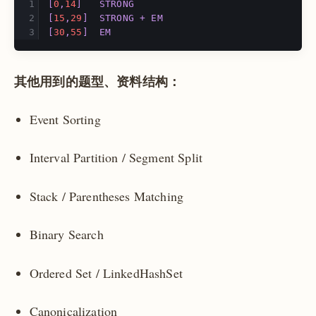
[
0
,
14
]
STRONG
[
15
,
29
]
STRONG
+
EM
[
30
,
55
]
EM
其他用到的题型、资料结构：
Event Sorting
Interval Partition / Segment Split
Stack / Parentheses Matching
Binary Search
Ordered Set / LinkedHashSet
Canonicalization