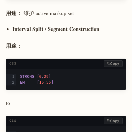
用途：
维护 active markup set
Interval Split / Segment Construction
用途：
Copy
CSS
STRONG
[
0
,
29
]
EM
[
15
,
55
]
to
Copy
CSS