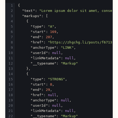
{
"text"
:
"Lorem ipsum dolor sit amet, consect
"markups"
:
[
{
"type"
:
"A"
,
"start"
:
169
,
"end"
:
207
,
"href"
:
"https://zhgchg.li/posts/f6713ba
"anchorType"
:
"LINK"
,
"userId"
:
null
,
"linkMetadata"
:
null
,
"__typename"
:
"Markup"
},
{
"type"
:
"STRONG"
,
"start"
:
0
,
"end"
:
29
,
"href"
:
null
,
"anchorType"
:
null
,
"userId"
:
null
,
"linkMetadata"
:
null
,
"__typename"
:
"Markup"