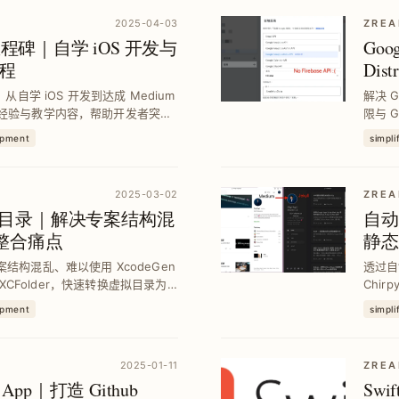
2025-04-03
ZREA
者里程碑｜自学 iOS 开发与
Goo
程
Dis
，从自学 iOS 开发到达成 Medium
解决 Go
实战经验与教学内容，帮助开发者突破
限与 
提升。
骤，1
opment
simpli
2025-03-02
ZREA
实体目录｜解决专案结构混
自动备
t 整合痛点
静态
案结构混乱、难以使用 XcodeGen
透过自制
具 XCFolder，快速转换虚拟目录为
Chir
队协作与 CI/CD 效率。
顿问题
opment
simpli
2025-01-11
ZREA
eb App｜打造 Github
Swi