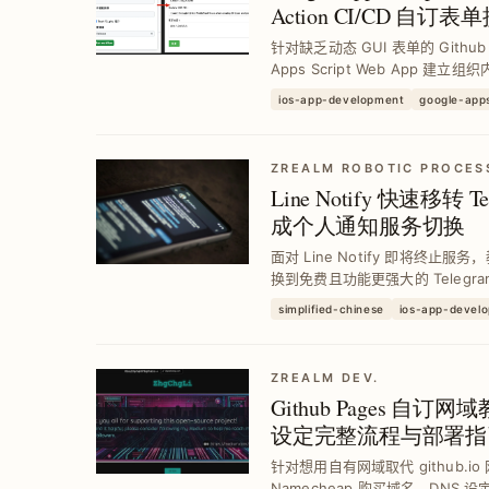
Action CI/CD 自
针对缺乏动态 GUI 表单的 Github A
Apps Script Web App 建立组
取得分支并触发工作流程，并整合 Sla
ios-app-development
google-apps
ZREALM ROBOTIC PROCES
Line Notify 快速移转 T
成个人通知服务切换
面对 Line Notify 即将终止
换到免费且功能更强大的 Telegr
息格式与互动指令，提升通知管理
simplified-chinese
ios-app-devel
ZREALM DEV.
Github Pages 自订网
设定完整流程与部署指
针对想用自有网域取代 github.
Namecheap 购买域名、DNS 设定