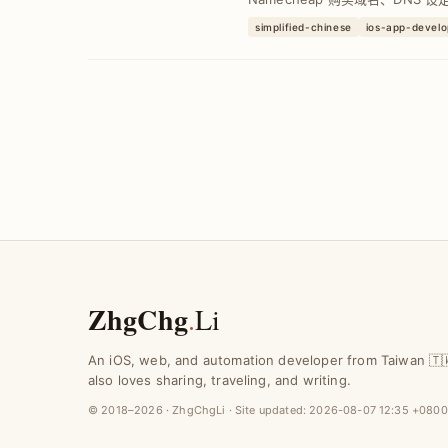
步骤，解决无法自订网址痛点，成
simplified-chinese
ios-app-devel
牌形象。
ZhgChg
.
Li
An iOS, web, and automation developer from Taiwan 🇹
also loves sharing, traveling, and writing.
© 2018–2026 · ZhgChgLi · Site updated:
2026-08-07 12:35 +0800