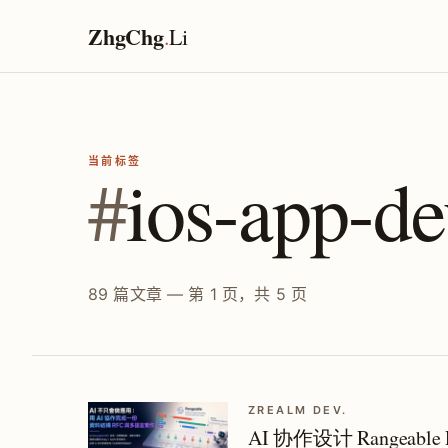
ZhgChg
.
Li
当前标签
#
ios-app-d
89 篇文章 — 第 1 页，共 5 页
ZREALM DEV.
AI 协作设计 Rangea