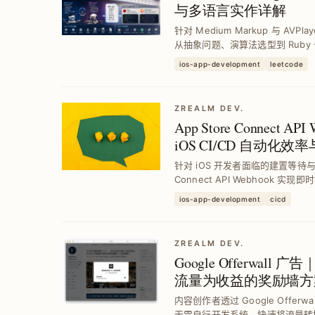
与多语言实作详解
针对 Medium Markup 与 AVPl
从抽象问题、演算法选型到 Ruby、Sw
RFC，带来最高效区间合并与查询解决
ios-app-development
leetcode
ZREALM DEV.
App Store Connect 
iOS CI/CD 自动化
针对 iOS 开发者面临的建置等待与通
Connect API Webhook 实现
CI/CD 工具，打造零等待成本
ios-app-development
cicd
与发布...
ZREALM DEV.
Google Offerwal
流量为收益的奖励墙方
内容创作者透过 Google Offe
无需自行开发系统，快速将流量转