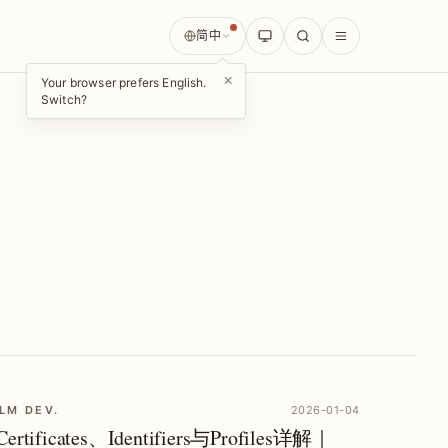
简中
×
Your browser prefers English.
Switch?
LM DEV.
2026-01-04
Certificates、Identifiers与Profiles详解｜