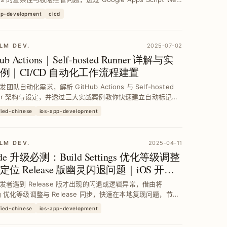
整合 GitHub、Slack、Firebase 等 API，实现跨团...
pp-development
cicd
LM DEV.
2025-07-02
Hub Actions｜Self-hosted Runner 详解与实
例｜CI/CD 自动化工作流程建置
团队自动化需求，解析 GitHub Actions 与 Self-hosted
ner 架构与设定，并透过三大实战案例教你快速建立自动标记
指派负责人及每日 PR 统计通知，提升 CI/CD 执行效率与成本
fied-chinese
ios-app-development
LM DEV.
2025-04-11
de 升级必测：Build Settings 优化等级调整
定位 Release 版幽灵闪退问题｜iOS 开发
技巧
 开发者遇到 Release 版才出现的闪退或逻辑异常，借由将
ug 优化等级调整与 Release 同步，快速在本地复现问题，节省
间并精准定位 XCode 优化造成的 Bug，提升发布稳定度与维
fied-chinese
ios-app-development
。