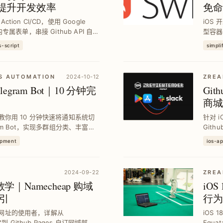
订表单提升开发效率
免命
ction CI/CD，使用 Google
iOS
织内专属表单，串接 Github API 自动
型容器
ck 通知与 ...
与原生
-script
simpli
S AUTOMATION
2024-10-12
ZREA
elegram Bot｜10 分钟完
Git
商城
服务，教你用 10 分钟快速将通知系统切
针对 
am Bot，实现多群组分类、丰富讯
Gith
效率与使用体验。
成设定
opment
ios-a
意度。
2024-09-22
ZREA
域教学｜Namecheap 购域
iOS 
引
行为
除
io 网址的使用者，详解从
iOS 1
到 Github Pages 自订网域部署
Equa