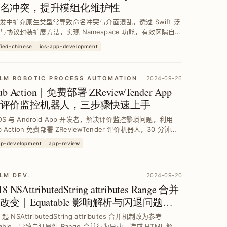
名冲突，提升模组化维护性
 开发中扩充原生类型常导致命名冲突与介面混乱，透过 Swift 泛
与协议封装扩展方法，实现 Namespace 功能，有效区隔自订
 API，提升专案模组化与维护效率。
fied-chinese
ios-app-development
LM ROBOTIC PROCESS AUTOMATION
2024-09-26
hub Action｜免费部署 ZReviewTender App
评价监控机器人，三步骤快速上手
iOS 与 Android App 开发者，解决评价监控繁琐问题，利用
ub Action 免费部署 ZReviewTender 评价机器人，30 分钟完
，稳定抓取并即时转发评价到 Slack，提升回应效率与用户满
pp-development
app-review
LM DEV.
2024-09-20
18 NSAttributedString attributes Range 合并
改变｜Equatable 影响解析与闪退问题排
8 起 NSAttributedString attributes 合并机制改为参考
table，导致自订属性 Range 合并行为异动，造成 HTML 解析