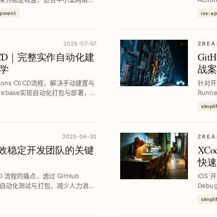
多元获利模式。
App 
opment
ios-a
2025-07-07
ZREA
OS CI/CD｜完整实作自动化建
Git
学
战案
tions CI/CD流程，解决手动建置与
针对开发
irebase实现自动化打包与部署，提
Run
PR、
simpli
优化。
2025-06-30
ZREA
造高效稳定开发团队的关键
XCo
快速
实战
CD 流程的痛点，透过 GitHub
iOS
Runner 自动化测试与打包，减少人力浪费
Deb
 Google Apps S...
测试时
simpli
护效率