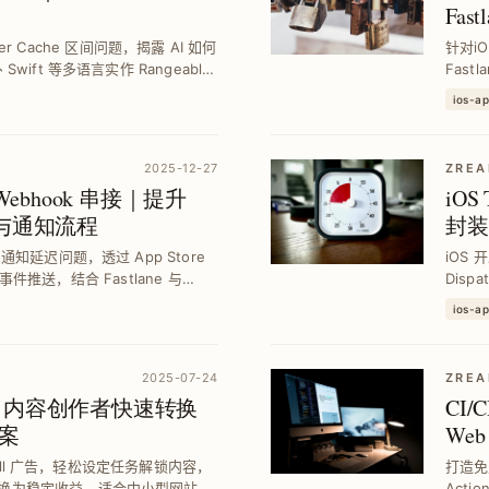
Fas
ayer Cache 区间问题，揭露 AI 如何
针对i
ift 等多语言实作 Rangeable
Fast
方案，令 Markdo...
有库，
ios-a
安全性
2025-12-27
ZREA
API Webhook 串接｜提升
iOS
效率与通知流程
封装
知延迟问题，透过 App Store
iOS 
即时事件推送，结合 Fastlane 与
Disp
的自动化工作流程，提升团队开发效率
Disp
ios-a
且安全的
2025-07-24
ZREA
l 广告｜内容创作者快速转换
CI/
案
Web
rwall 广告，轻松设定任务解锁内容，
打造免
换为稳定收益，适合中小型网站与
Acti