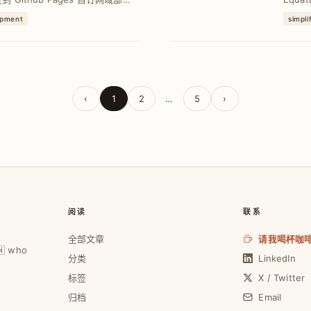
功打造专属个人静态网站并提升品
闪退。深
opment
simpli
‹
1
2
…
5
›
阅读
联系
全部文章
请我喝杯咖
🇼 who
分类
LinkedIn
标签
X / Twitter
归档
Email