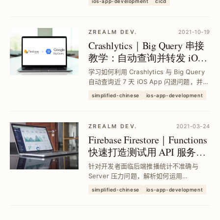
ios-app-development
cicd
打包与部署，提升团队开发效率与产品品
质。
ZREALM DEV.
2021-10-19
Crashlytics｜Big Query 串接
教学：自动查询并转发 iOS
App 闪退报告到 Slack
学习如何利用 Crashlytics 与 Big Query
自动查询近 7 天 iOS App 闪退问题，并透
过 Google Apps Script 定时转发到
simplified-chinese
ios-app-development
Slack，减少手动追踪时间，提升团队即时
掌握闪退状况与修复效率。
ZREALM DEV.
2021-03-24
Firebase Firestore｜Functions
快速打造测试用 API 服务教
学与推播统计实作
针对开发者面临后端推播统计不准确与
Server 压力问题，解析如何运用
Firebase Firestore 与 Functions 快速搭
simplified-chinese
ios-app-development
建可测试的 API 服务，并示范完整
RESTful API 范例及分散式计数器设计，
提升推...