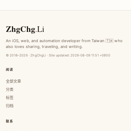
ZhgChg
.
Li
An iOS, web, and automation developer from Taiwan 🇹🇼 who
also loves sharing, traveling, and writing.
© 2018–2026 · ZhgChgLi · Site updated:
2026-08-09 11:51 +0800
阅读
全部文章
分类
标签
归档
联系