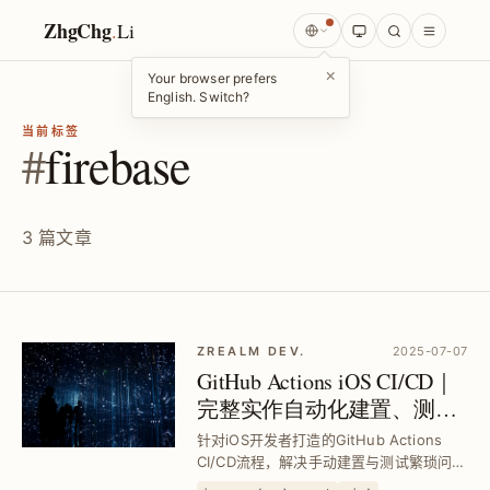
ZhgChg
.
Li
×
Your browser prefers
English. Switch?
当前标签
#
firebase
3 篇文章
ZREALM DEV.
2025-07-07
GitHub Actions iOS CI/CD｜
完整实作自动化建置、测试
与部署流程教学
针对iOS开发者打造的GitHub Actions
CI/CD流程，解决手动建置与测试繁琐问
题，结合Fastlane与Firebase实现自动化