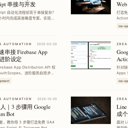
cript 串接与开发
Web
Script 自动化流程却苦于串接复杂？
打造免
，3 小时内完成高准确度专案，实现个
Acti
气、行事历与倒数日资料，提升开发效率
App 
ios-a
S AUTOMATION
2025-03-20
ZREA
快速串接 Firebase App
Goog
教学与进阶设定
Ac
ebase App Distribution API 权
针对缺乏
uthScopes、进阶服务启用步
Apps
合，提升 CI...
取得分
opment
ios-a
S AUTOMATION
2024-10-20
ZREA
｜3 步骤用 Google
Lin
am Bot
成个
，教你用 3 步骤打造免费 GA4
面对 
Script 与 Telegram Bot，定
换到免