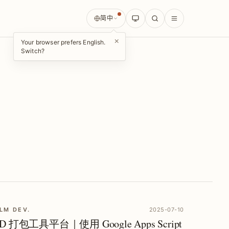
简中
×
Your browser prefers English.
Switch?
LM DEV.
2025-07-10
CD 打包工具平台｜使用 Google Apps Script