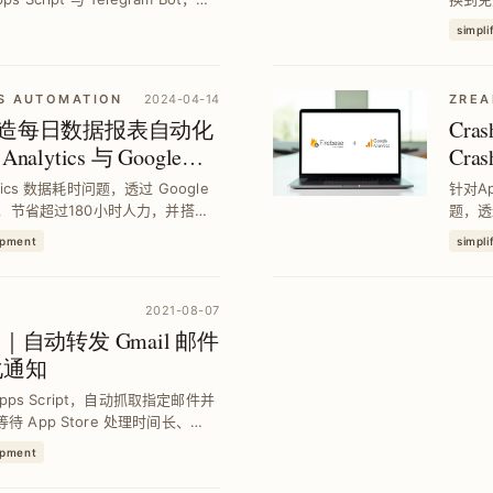
减少人工查询时间，提升数据监控效
息格式
simpli
S AUTOMATION
2024-04-14
ZREA
ipt｜打造每日数据报表自动化
Cra
alytics 与 Google
Cras
实作
tics 数据耗时问题，透过 Google
针对Ap
充报表，节省超过180小时人力，并搭建
题，透过G
数据掌握效率与准确度。
Scri
opment
simpli
2021-08-07
t 教学｜自动转发 Gmail 邮件
制化通知
 Apps Script，自动抓取指定邮件并
待 App Store 处理时间长、
作效率与即时通知掌握度。
opment