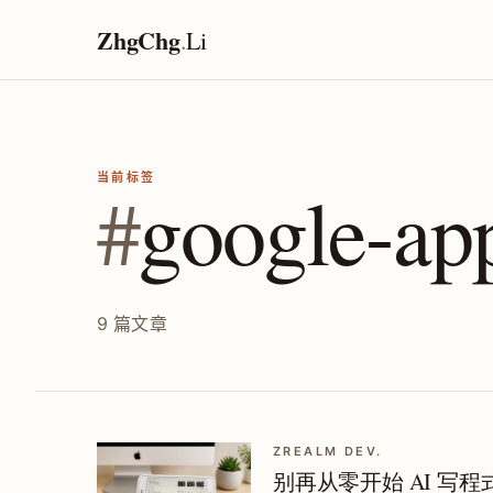
ZhgChg
.
Li
当前标签
#
google-app
9 篇文章
ZREALM DEV.
别再从零开始 AI 写程式：