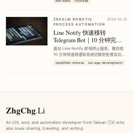
line-bank
firstrade
与约定转帐设定，还能申请每月最高25美
元手续费补助，让海外汇款更省时省钱，
轻松开启美股投资之路。
ZREALM ROBOTIC
2024-10-12
PROCESS AUTOMATION
Line Notify 快速移转
Telegram Bot｜10 分钟完成
个人通知服务切换
面对 Line Notify 即将终止服务，教你用
10 分钟快速将通知系统切换到免费且功能
更强大的 Telegram Bot，实现多群组分
simplified-chinese
ios-app-development
类、丰富讯息格式与互动指令，提升通知
管理效率与使用体验。
ZhgChg
.
Li
An iOS, web, and automation developer from Taiwan 🇹🇼 who
also loves sharing, traveling, and writing.