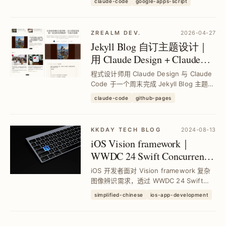
claude-code
google-apps-script
案，实现个人桌面 Dashboard 串接天气、
行事历与倒数日资料，提升开发效率与稳
定性。
ZREALM DEV.
2026-04-27
Jekyll Blog 自订主题设计｜
用 Claude Design + Claude
Code 快速打造专属风格
程式设计师用 Claude Design 与 Claude
Code 于一个周末完成 Jekyll Blog 主题重
设，解决找不到理想主题的痛点，成功打
claude-code
github-pages
造专属风格且支援 RWD 与 SEO，部署于
免费可靠的 GitHub Pages，...
KKDAY TECH BLOG
2024-08-13
iOS Vision framework｜
WWDC 24 Swift Concurrency
与新 API 深度解析与实作指
iOS 开发者面对 Vision framework 复杂
南
图像辨识需求，透过 WWDC 24 Swift
Concurrency 新 API，掌握 31 种图像辨
simplified-chinese
ios-app-development
识请求与身体手势追踪，提升辨识效率与
安全性，实现高效图像分析与即时应用。