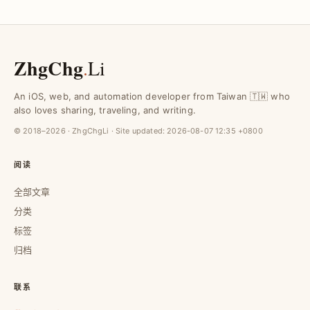
ZhgChg
.
Li
An iOS, web, and automation developer from Taiwan 🇹🇼 who
also loves sharing, traveling, and writing.
© 2018–2026 · ZhgChgLi · Site updated:
2026-08-07 12:35 +0800
阅读
全部文章
分类
标签
归档
联系