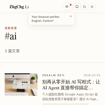
ZhgChg
.
Li
×
Your browser prefers
English. Switch?
当前标签
#
ai
3 篇文章
ZREALM DEV.
2026-05-03
别再从零开始 AI 写程式：让
AI Agent 直接帮你搞定
Google Apps Script 串接与开
个人或团队想用 Google Apps Script 自
发
动化流程却苦于串接复杂？透过 AI Agent
直接从零开发，3 小时内完成高准确度专